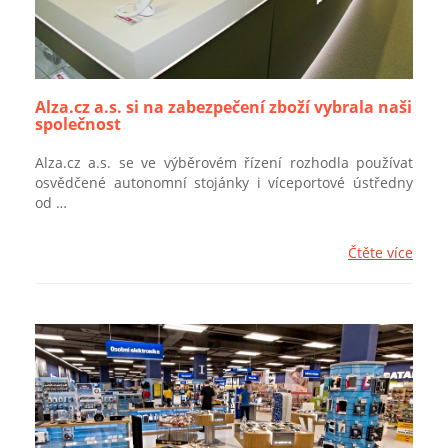
Alza.cz a.s. si na zabezpečení zboží vybrala naši
společnost
Alza.cz a.s. se ve výběrovém řízení rozhodla používat
osvědčené autonomní stojánky i víceportové ústředny
od …
Čtěte více