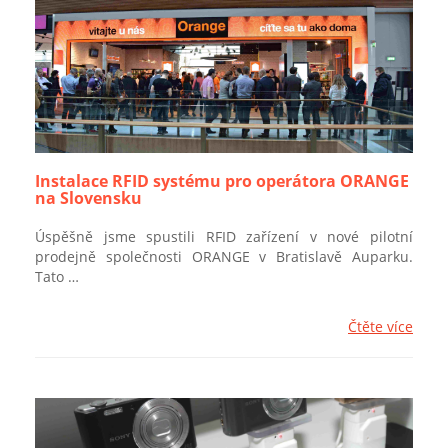
Instalace RFID systému pro operátora ORANGE
na Slovensku
Úspěšně jsme spustili RFID zařízení v nové pilotní
prodejně společnosti ORANGE v Bratislavě Auparku.
Tato …
Čtěte více