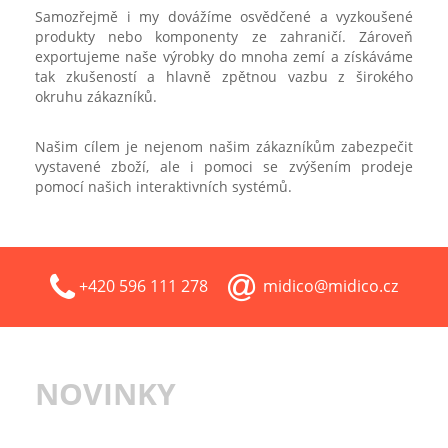
Samozřejmě i my dovážíme osvědčené a vyzkoušené
produkty nebo komponenty ze zahraničí. Zároveň
exportujeme naše výrobky do mnoha zemí a získáváme
tak zkušeností a hlavně zpětnou vazbu z širokého
okruhu zákazníků.
Našim cílem je nejenom našim zákazníkům zabezpečit
vystavené zboží, ale i pomoci se zvýšením prodeje
pomocí našich interaktivních systémů.
+420 596 111 278
midico@midico.cz
NOVINKY