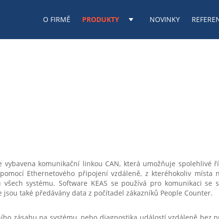
O FIRMĚ
PRODUKTY
NOVINKY
REFERE
e vybavena komunikační linkou CAN, která umožňuje spolehlivé ř
omocí Ethernetového připojení vzdáleně, z kteréhokoliv místa n
ů všech systému. Software KEAS se používá pro komunikaci se 
ce jsou také předávány data z počítadel zákazníků People Counter.
ního zásahu na systému, nebo diagnostika událostí vzdáleně bez n