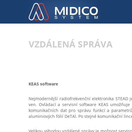
VZDÁLENÁ SPRÁVA
KEAS software
Nejmodernější radiofrekvenční elektronika STEAD j
ven. Ovládací a servisní software KEAS umožňuje p
komunikačních dat pro správu funkcí a parametr
aluminiových fólií DeTAl. Po stejné komunikační lin
Velikou výhodou vzdálené správy je možnost servis