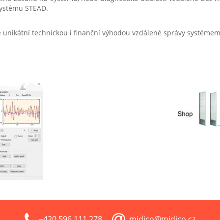
systému STEAD.
e unikátní technickou i finanční výhodou vzdálené správy systéme
+420 596 111 278
midico@midico.cz