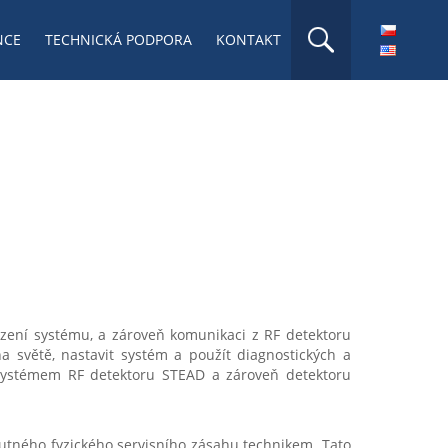
NCE
TECHNICKÁ PODPORA
KONTAKT
ízení systému, a zároveň komunikaci z RF detektoru
a světě, nastavit systém a použít diagnostických a
systémem RF detektoru STEAD a zároveň detektoru
utného fyzického servisního zásahu technikem. Tato